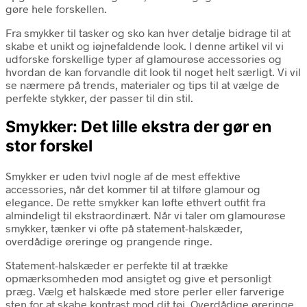
gøre hele forskellen.
Fra smykker til tasker og sko kan hver detalje bidrage til at
skabe et unikt og iøjnefaldende look. I denne artikel vil vi
udforske forskellige typer af glamourøse accessories og
hvordan de kan forvandle dit look til noget helt særligt. Vi vil
se nærmere på trends, materialer og tips til at vælge de
perfekte stykker, der passer til din stil.
Smykker: Det lille ekstra der gør en
stor forskel
Smykker er uden tvivl nogle af de mest effektive
accessories, når det kommer til at tilføre glamour og
elegance. De rette smykker kan løfte ethvert outfit fra
almindeligt til ekstraordinært. Når vi taler om glamourøse
smykker, tænker vi ofte på statement-halskæder,
overdådige øreringe og prangende ringe.
Statement-halskæder er perfekte til at trække
opmærksomheden mod ansigtet og give et personligt
præg. Vælg et halskæde med store perler eller farverige
sten for at skabe kontrast mod dit tøj. Overdådige øreringe