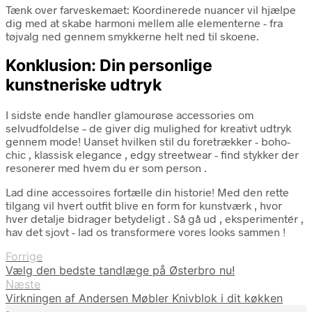
Tænk over farveskemaet: Koordinerede nuancer vil hjælpe
dig med at skabe harmoni mellem alle elementerne - fra
tøjvalg ned gennem smykkerne helt ned til skoene.
Konklusion: Din personlige
kunstneriske udtryk
I sidste ende handler glamourøse accessories om
selvudfoldelse – de giver dig mulighed for kreativt udtryk
gennem mode! Uanset hvilken stil du foretrækker - boho-
chic , klassisk elegance , edgy streetwear - find stykker der
resonerer med hvem du er som person .
Lad dine accessoires fortælle din historie! Med den rette
tilgang vil hvert outfit blive en form for kunstværk , hvor
hver detalje bidrager betydeligt . Så gå ud , eksperimentér ,
hav det sjovt - lad os transformere vores looks sammen !
Forrige
Vælg den bedste tandlæge på Østerbro nu!
Næste
Virkningen af Andersen Møbler Knivblok i dit køkken
•