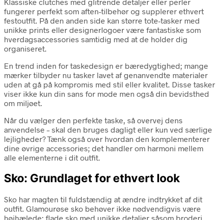
Klassiske clutches med glitrende detaljer eller perler
fungerer perfekt som aften-tilbehør og supplerer ethvert
festoutfit. På den anden side kan større tote-tasker med
unikke prints eller designerlogoer være fantastiske som
hverdagsaccessories samtidig med at de holder dig
organiseret.
En trend inden for taskedesign er bæredygtighed; mange
mærker tilbyder nu tasker lavet af genanvendte materialer
uden at gå på kompromis med stil eller kvalitet. Disse tasker
viser ikke kun din sans for mode men også din bevidsthed
om miljøet.
Når du vælger den perfekte taske, så overvej dens
anvendelse – skal den bruges dagligt eller kun ved særlige
lejligheder? Tænk også over hvordan den komplementerer
dine øvrige accessories; det handler om harmoni mellem
alle elementerne i dit outfit.
Sko: Grundlaget for ethvert look
Sko har magten til fuldstændig at ændre indtrykket af dit
outfit. Glamourøse sko behøver ikke nødvendigvis være
højhælede; flade sko med unikke detaljer såsom broderi