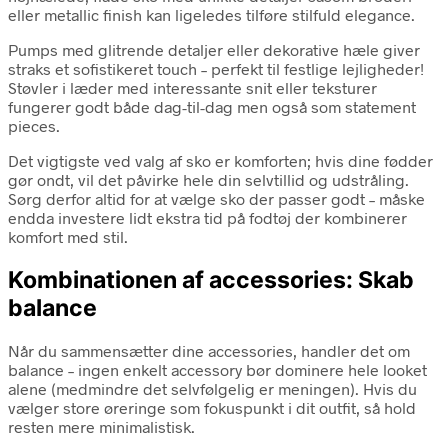
eller metallic finish kan ligeledes tilføre stilfuld elegance.
Pumps med glitrende detaljer eller dekorative hæle giver
straks et sofistikeret touch – perfekt til festlige lejligheder!
Støvler i læder med interessante snit eller teksturer
fungerer godt både dag-til-dag men også som statement
pieces.
Det vigtigste ved valg af sko er komforten; hvis dine fødder
gør ondt, vil det påvirke hele din selvtillid og udstråling.
Sørg derfor altid for at vælge sko der passer godt – måske
endda investere lidt ekstra tid på fodtøj der kombinerer
komfort med stil.
Kombinationen af accessories: Skab
balance
Når du sammensætter dine accessories, handler det om
balance – ingen enkelt accessory bør dominere hele looket
alene (medmindre det selvfølgelig er meningen). Hvis du
vælger store øreringe som fokuspunkt i dit outfit, så hold
resten mere minimalistisk.