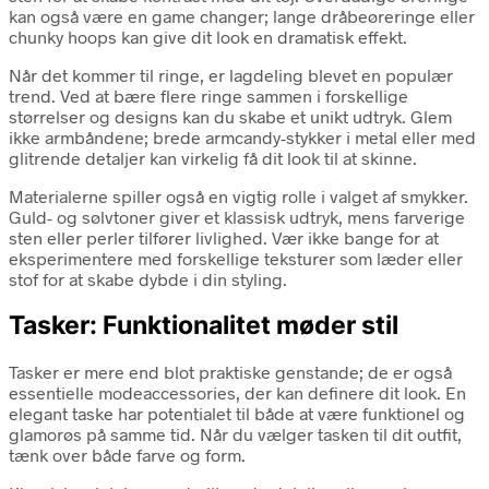
kan også være en game changer; lange dråbeøreringe eller
chunky hoops kan give dit look en dramatisk effekt.
Når det kommer til ringe, er lagdeling blevet en populær
trend. Ved at bære flere ringe sammen i forskellige
størrelser og designs kan du skabe et unikt udtryk. Glem
ikke armbåndene; brede armcandy-stykker i metal eller med
glitrende detaljer kan virkelig få dit look til at skinne.
Materialerne spiller også en vigtig rolle i valget af smykker.
Guld- og sølvtoner giver et klassisk udtryk, mens farverige
sten eller perler tilfører livlighed. Vær ikke bange for at
eksperimentere med forskellige teksturer som læder eller
stof for at skabe dybde i din styling.
Tasker: Funktionalitet møder stil
Tasker er mere end blot praktiske genstande; de er også
essentielle modeaccessories, der kan definere dit look. En
elegant taske har potentialet til både at være funktionel og
glamorøs på samme tid. Når du vælger tasken til dit outfit,
tænk over både farve og form.