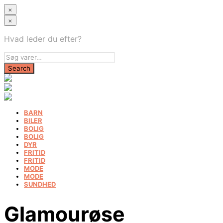
×
×
Hvad leder du efter?
BARN
BILER
BOLIG
BOLIG
DYR
FRITID
FRITID
MODE
MODE
SUNDHED
Glamourøse