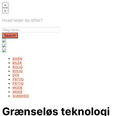
×
×
Hvad leder du efter?
BARN
BILER
BOLIG
BOLIG
DYR
FRITID
FRITID
MODE
MODE
SUNDHED
Grænseløs teknologi