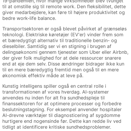
19-pandemien, hvor mange virksomheder blev tvunget
til at omstille sig til remote work. Den fleksibilitet, dette
giver medarbejdere, kan føre til højere produktivitet og
bedre work-life balance.
Transportsektoren er også blevet påvirket af grænseløs
teknologi. Elektriske køretøjer (EV'er) vinder frem som
et bæredygtigt alternativ til traditionelle benzin- og
dieselbiler. Samtidig ser vi en stigning i brugen af
delingsøkonomi gennem tjenester som Uber eller Airbnb,
der giver folk mulighed for at dele ressourcer snarere
end at eje dem selv. Disse ændringer bidrager ikke kun
til en mere bæredygtig fremtid men også til en mere
økonomisk effektiv måde at leve på.
Kunstig intelligens spiller også en central rolle i
transformationen af vores hverdag. AI-systemer
anvendes nu inden for alt fra sundhedspleje til
finanssektoren for at optimere processer og forbedre
beslutningstagning. For eksempel anvender hospitaler
AI-drevne værktøjer til diagnosticering af sygdomme
hurtigere end nogensinde før. Dette kan redde liv ved
tidligt at identificere kritiske sundhedsproblemer.