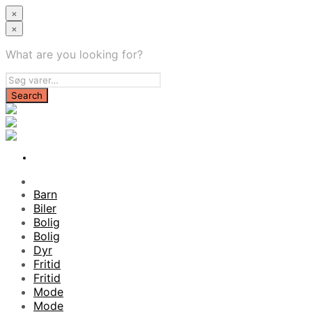
×
×
What are you looking for?
Barn
Biler
Bolig
Bolig
Dyr
Fritid
Fritid
Mode
Mode