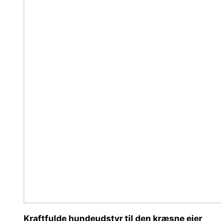
Kraftfulde hundeudstyr til den kræsne ejer