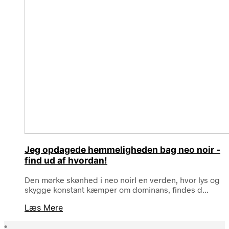
Jeg opdagede hemmeligheden bag neo noir -
find ud af hvordan!
Den mørke skønhed i neo noirI en verden, hvor lys og
skygge konstant kæmper om dominans, findes d...
Læs Mere
•