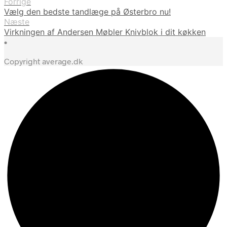
Forrige
Vælg den bedste tandlæge på Østerbro nu!
Næste
Virkningen af Andersen Møbler Knivblok i dit køkken
•
Copyright average.dk