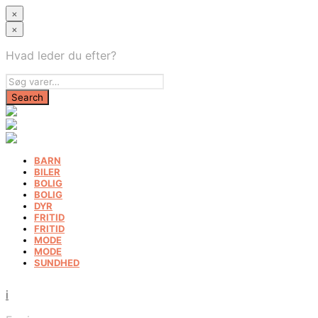
×
×
Hvad leder du efter?
BARN
BILER
BOLIG
BOLIG
DYR
FRITID
FRITID
MODE
MODE
SUNDHED
i