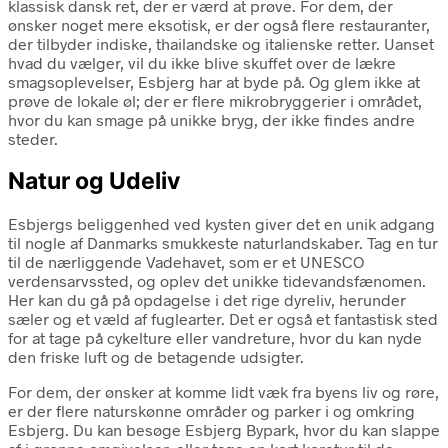
klassisk dansk ret, der er værd at prøve. For dem, der
ønsker noget mere eksotisk, er der også flere restauranter,
der tilbyder indiske, thailandske og italienske retter. Uanset
hvad du vælger, vil du ikke blive skuffet over de lækre
smagsoplevelser, Esbjerg har at byde på. Og glem ikke at
prøve de lokale øl; der er flere mikrobryggerier i området,
hvor du kan smage på unikke bryg, der ikke findes andre
steder.
Natur og Udeliv
Esbjergs beliggenhed ved kysten giver det en unik adgang
til nogle af Danmarks smukkeste naturlandskaber. Tag en tur
til de nærliggende Vadehavet, som er et UNESCO
verdensarvssted, og oplev det unikke tidevandsfænomen.
Her kan du gå på opdagelse i det rige dyreliv, herunder
sæler og et væld af fuglearter. Det er også et fantastisk sted
for at tage på cykelture eller vandreture, hvor du kan nyde
den friske luft og de betagende udsigter.
For dem, der ønsker at komme lidt væk fra byens liv og røre,
er der flere naturskønne områder og parker i og omkring
Esbjerg. Du kan besøge Esbjerg Bypark, hvor du kan slappe