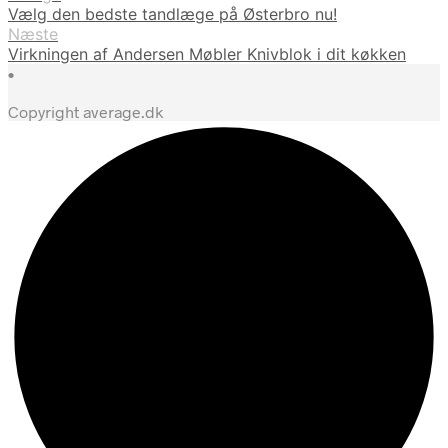
Vælg den bedste tandlæge på Østerbro nu!
Næste
Virkningen af Andersen Møbler Knivblok i dit køkken
•
Copyright average.dk