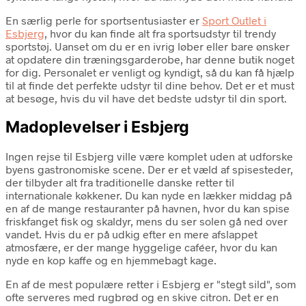
En særlig perle for sportsentusiaster er
Sport Outlet i
Esbjerg
, hvor du kan finde alt fra sportsudstyr til trendy
sportstøj. Uanset om du er en ivrig løber eller bare ønsker
at opdatere din træningsgarderobe, har denne butik noget
for dig. Personalet er venligt og kyndigt, så du kan få hjælp
til at finde det perfekte udstyr til dine behov. Det er et must
at besøge, hvis du vil have det bedste udstyr til din sport.
Madoplevelser i Esbjerg
Ingen rejse til Esbjerg ville være komplet uden at udforske
byens gastronomiske scene. Der er et væld af spisesteder,
der tilbyder alt fra traditionelle danske retter til
internationale køkkener. Du kan nyde en lækker middag på
en af de mange restauranter på havnen, hvor du kan spise
friskfanget fisk og skaldyr, mens du ser solen gå ned over
vandet. Hvis du er på udkig efter en mere afslappet
atmosfære, er der mange hyggelige caféer, hvor du kan
nyde en kop kaffe og en hjemmebagt kage.
En af de mest populære retter i Esbjerg er "stegt sild", som
ofte serveres med rugbrød og en skive citron. Det er en