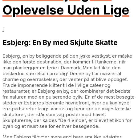
Oplevelse Uden Lige
i
Esbjerg: En By med Skjulte Skatte
Esbjerg, en by beliggende på den jyske vestkyst, er måske
ikke den første destination, der kommer til tankerne, når
man planlægger en ferie i Danmark. Men lad ikke den
beskedne størrelse narre dig! Denne by har masser af
charme og overraskelser, der venter på at blive opdaget.
Fra de imponerende klitter til de livlige caféer og
restauranter, er Esbjerg en by, der kombinerer det bedste
fra naturen med en pulserende byliv. En af de mest besøgte
steder er Esbjergs berømte havnefront, hvor du kan nyde
en spadseretur langs vandet og beundre de majestætiske
skulpturer, der står som vagtposter mod havet.
Skulpturerne, der kaldes "De 4 Vinde", er blevet et ikon for
byen og et must-see for enhver besøgende.
Men Esbjerg tilbyder mere end bare smukke udsigter.