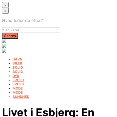
×
×
Hvad leder du efter?
BARN
BILER
BOLIG
BOLIG
DYR
FRITID
FRITID
MODE
MODE
SUNDHED
Livet i Esbjerg: En