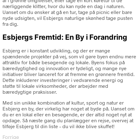
af i grønne omgivelser, eller tage en kort køretur til de
nærliggende klitter, hvor du kan nyde en dag i naturen.
Uanset om du ønsker at gå en tur, tage på picnic eller bare
nyde udsigten, vil Esbjergs naturlige skønhed tage pusten
fra dig.
Esbjergs Fremtid: En By i Forandring
Esbjerg er i konstant udvikling, og der er mange
spændende projekter på vej, som vil gøre byen endnu mere
attraktiv for både besøgende og lokale. Byens fokus på
bæredygtighed og innovation er tydeligt, og mange nye
initiativer bliver lanceret for at fremme en grønnere fremtid.
Dette inkluderer investeringer i vedvarende energi og
støtte til lokale virksomheder, der arbejder med
bæredygtige praksisser.
Med sin unikke kombination af kultur, sport og natur er
Esbjerg en by, der virkelig har noget at byde på. Uanset om
du er en lokal eller en besøgende, er der altid noget nyt at
opdage. Så næste gang du planlægger en rejse, overvej at
tilføje Esbjerg til din liste – du vil ikke blive skuffet!
Forrige