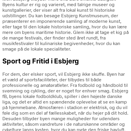
Byens kultur er rig og varieret, med talrige museer og
kunstgallerier, der viser alt fra lokal kunst til historiske
udstillinger. Du kan besøge Esbjerg Kunstmuseum, der
præsenterer en imponerende samling af moderne kunst,
eller tage til den lokale historiske samling, hvor du kan lære
mere om byens maritime historie. Glem ikke at tage et kig på
de mange festivals, der finder sted året rundt, fra
musikfestivaler til kulinariske begivenheder, hvor du kan
smage på de lokale specialiteter.
Sport og Fritid i Esbjerg
For dem, der elsker sport, vil Esbjerg ikke skuffe. Byen har
et væld af sportsfaciliteter, der tilbydes til både
professionelle og amatøratleter. Fra fodbold og håndbold til
svømning og cykling, der er noget for enhver smag. Esbjerg
fB, byens lokale fodboldklub, spiller i den højeste danske
liga, og det er altid en spændende oplevelse at se en kamp
på hjemmebane. Atmosfæren i stadion er elektrisk, og du vil
føle dig som en del af fællesskabet, når du hejer på dit hold.
Desuden tilbyder byen mange muligheder for udendørs
aktiviteter, såsom vandreture i de naturskønne områder og
cykelture langs kysten, hvor du kan nyde den friske havluft.