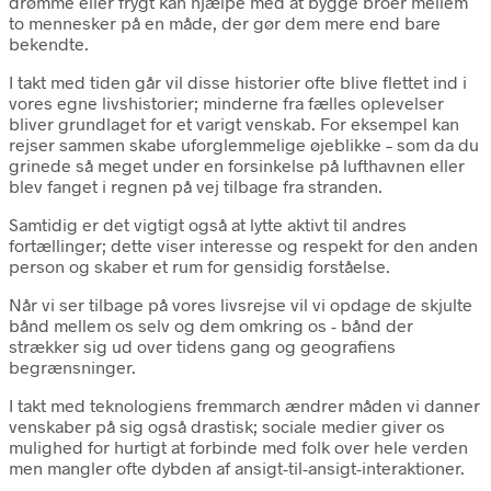
drømme eller frygt kan hjælpe med at bygge broer mellem
to mennesker på en måde, der gør dem mere end bare
bekendte.
I takt med tiden går vil disse historier ofte blive flettet ind i
vores egne livshistorier; minderne fra fælles oplevelser
bliver grundlaget for et varigt venskab. For eksempel kan
rejser sammen skabe uforglemmelige øjeblikke – som da du
grinede så meget under en forsinkelse på lufthavnen eller
blev fanget i regnen på vej tilbage fra stranden.
Samtidig er det vigtigt også at lytte aktivt til andres
fortællinger; dette viser interesse og respekt for den anden
person og skaber et rum for gensidig forståelse.
Når vi ser tilbage på vores livsrejse vil vi opdage de skjulte
bånd mellem os selv og dem omkring os - bånd der
strækker sig ud over tidens gang og geografiens
begrænsninger.
I takt med teknologiens fremmarch ændrer måden vi danner
venskaber på sig også drastisk; sociale medier giver os
mulighed for hurtigt at forbinde med folk over hele verden
men mangler ofte dybden af ansigt-til-ansigt-interaktioner.