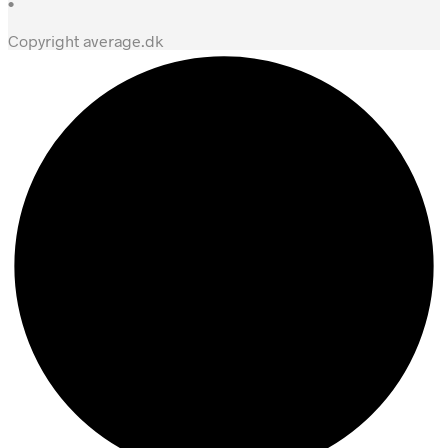
•
Copyright average.dk