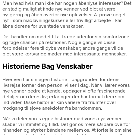
Men hvad hvis man ikke har nogen åbenlyse interesser? Det
er stadig muligt at finde nye venner ved blot at være
nysgerrig og åben overfor nye oplevelser. At prøve noget
nyt – som madlavningskurser eller frivilligt arbejde – kan
åbne dørene for uventede venskaber.
Det handler om modet til at træde udenfor sin komfortzone
og tage chancer på relationer. Nogle gange vil disse
forbindelser føre til dybe venskaber; andre gange vil de
blot være kortvarige møder med interessante mennesker.
Historierne Bag Venskaber
Hver ven har sin egen historie – baggrunden for deres
livsrejse former den person, vi ser i dag. Når vi lærer vores
nye venner bedre at kende, opdager vi ofte fascinerende
detaljer om deres liv; erfaringer der har formet dem som
individer. Disse historier kan variere fra triumfer over
modgang til sjove anekdoter fra barndommen.
Når vi deler vores egne historier med vores nye venner,
skaber vi intimitet og tillid. Det gør os mere sårbare overfor
hinanden og styrker båndene mellem os. At fortælle om sine