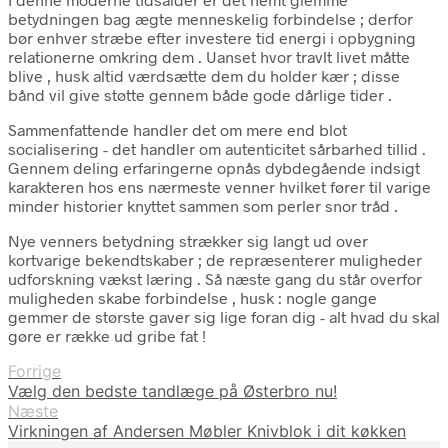
betydningen bag ægte menneskelig forbindelse ; derfor
bør enhver stræbe efter investere tid energi i opbygning
relationerne omkring dem . Uanset hvor travlt livet måtte
blive , husk altid værdsætte dem du holder kær ; disse
bånd vil give støtte gennem både gode dårlige tider .
Sammenfattende handler det om mere end blot
socialisering - det handler om autenticitet sårbarhed tillid .
Gennem deling erfaringerne opnås dybdegående indsigt
karakteren hos ens nærmeste venner hvilket fører til varige
minder historier knyttet sammen som perler snor tråd .
Nye venners betydning strækker sig langt ud over
kortvarige bekendtskaber ; de repræsenterer muligheder
udforskning vækst læring . Så næste gang du står overfor
muligheden skabe forbindelse , husk : nogle gange
gemmer de største gaver sig lige foran dig - alt hvad du skal
gøre er række ud gribe fat !
Forrige
Vælg den bedste tandlæge på Østerbro nu!
Næste
Virkningen af Andersen Møbler Knivblok i dit køkken