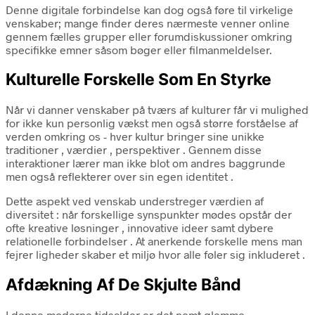
Denne digitale forbindelse kan dog også føre til virkelige
venskaber; mange finder deres nærmeste venner online
gennem fælles grupper eller forumdiskussioner omkring
specifikke emner såsom bøger eller filmanmeldelser.
Kulturelle Forskelle Som En Styrke
Når vi danner venskaber på tværs af kulturer får vi mulighed
for ikke kun personlig vækst men også større forståelse af
verden omkring os - hver kultur bringer sine unikke
traditioner , værdier , perspektiver . Gennem disse
interaktioner lærer man ikke blot om andres baggrunde
men også reflekterer over sin egen identitet .
Dette aspekt ved venskab understreger værdien af
diversitet : når forskellige synspunkter mødes opstår der
ofte kreative løsninger , innovative ideer samt dybere
relationelle forbindelser . At anerkende forskelle mens man
fejrer ligheder skaber et miljø hvor alle føler sig inkluderet .
Afdækning Af De Skjulte Bånd
I denne moderne tidsalder er det nemt glemme