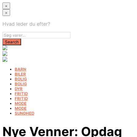
×
×
Hvad leder du efter?
BARN
BILER
BOLIG
BOLIG
DYR
FRITID
FRITID
MODE
MODE
SUNDHED
Nye Venner: Opdag