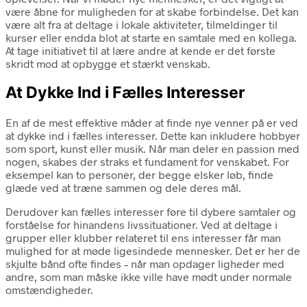
være åbne for muligheden for at skabe forbindelse. Det kan
være alt fra at deltage i lokale aktiviteter, tilmeldinger til
kurser eller endda blot at starte en samtale med en kollega.
At tage initiativet til at lære andre at kende er det første
skridt mod at opbygge et stærkt venskab.
At Dykke Ind i Fælles Interesser
En af de mest effektive måder at finde nye venner på er ved
at dykke ind i fælles interesser. Dette kan inkludere hobbyer
som sport, kunst eller musik. Når man deler en passion med
nogen, skabes der straks et fundament for venskabet. For
eksempel kan to personer, der begge elsker løb, finde
glæde ved at træne sammen og dele deres mål.
Derudover kan fælles interesser føre til dybere samtaler og
forståelse for hinandens livssituationer. Ved at deltage i
grupper eller klubber relateret til ens interesser får man
mulighed for at møde ligesindede mennesker. Det er her de
skjulte bånd ofte findes – når man opdager ligheder med
andre, som man måske ikke ville have mødt under normale
omstændigheder.