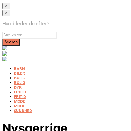
×
×
Hvad leder du efter?
BARN
BILER
BOLIG
BOLIG
DYR
FRITID
FRITID
MODE
MODE
SUNDHED
Nysgerrige