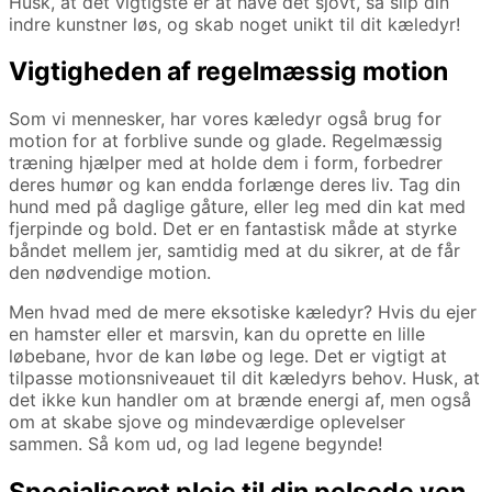
Husk, at det vigtigste er at have det sjovt, så slip din
indre kunstner løs, og skab noget unikt til dit kæledyr!
Vigtigheden af regelmæssig motion
Som vi mennesker, har vores kæledyr også brug for
motion for at forblive sunde og glade. Regelmæssig
træning hjælper med at holde dem i form, forbedrer
deres humør og kan endda forlænge deres liv. Tag din
hund med på daglige gåture, eller leg med din kat med
fjerpinde og bold. Det er en fantastisk måde at styrke
båndet mellem jer, samtidig med at du sikrer, at de får
den nødvendige motion.
Men hvad med de mere eksotiske kæledyr? Hvis du ejer
en hamster eller et marsvin, kan du oprette en lille
løbebane, hvor de kan løbe og lege. Det er vigtigt at
tilpasse motionsniveauet til dit kæledyrs behov. Husk, at
det ikke kun handler om at brænde energi af, men også
om at skabe sjove og mindeværdige oplevelser
sammen. Så kom ud, og lad legene begynde!
Specialiseret pleje til din pelsede ven