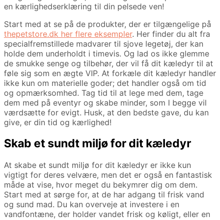
en kærlighedserklæring til din pelsede ven!
Start med at se på de produkter, der er tilgængelige på
thepetstore.dk her flere eksempler
. Her finder du alt fra
specialfremstillede madvarer til sjove legetøj, der kan
holde dem underholdt i timevis. Og lad os ikke glemme
de smukke senge og tilbehør, der vil få dit kæledyr til at
føle sig som en ægte VIP. At forkæle dit kæledyr handler
ikke kun om materielle goder; det handler også om tid
og opmærksomhed. Tag tid til at lege med dem, tage
dem med på eventyr og skabe minder, som I begge vil
værdsætte for evigt. Husk, at den bedste gave, du kan
give, er din tid og kærlighed!
Skab et sundt miljø for dit kæledyr
At skabe et sundt miljø for dit kæledyr er ikke kun
vigtigt for deres velvære, men det er også en fantastisk
måde at vise, hvor meget du bekymrer dig om dem.
Start med at sørge for, at de har adgang til frisk vand
og sund mad. Du kan overveje at investere i en
vandfontæne, der holder vandet frisk og køligt, eller en