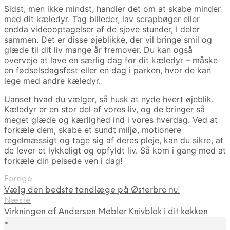
Sidst, men ikke mindst, handler det om at skabe minder
med dit kæledyr. Tag billeder, lav scrapbøger eller
endda videooptagelser af de sjove stunder, I deler
sammen. Det er disse øjeblikke, der vil bringe smil og
glæde til dit liv mange år fremover. Du kan også
overveje at lave en særlig dag for dit kæledyr – måske
en fødselsdagsfest eller en dag i parken, hvor de kan
lege med andre kæledyr.
Uanset hvad du vælger, så husk at nyde hvert øjeblik.
Kæledyr er en stor del af vores liv, og de bringer så
meget glæde og kærlighed ind i vores hverdag. Ved at
forkæle dem, skabe et sundt miljø, motionere
regelmæssigt og tage sig af deres pleje, kan du sikre, at
de lever et lykkeligt og opfyldt liv. Så kom i gang med at
forkæle din pelsede ven i dag!
Forrige
Vælg den bedste tandlæge på Østerbro nu!
Næste
Virkningen af Andersen Møbler Knivblok i dit køkken
•