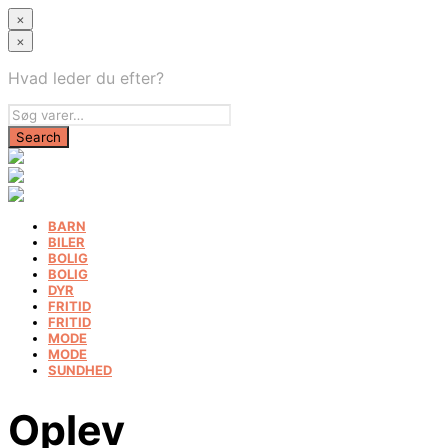
×
×
Hvad leder du efter?
BARN
BILER
BOLIG
BOLIG
DYR
FRITID
FRITID
MODE
MODE
SUNDHED
Oplev