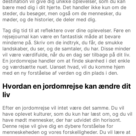
destination vil give dig unikke oplevelser, som du kan
bære med dig i dit hjerte. Det handler ikke kun om de
steder, du besøger, men også om de mennesker, du
møder, og de historier, de deler med dig.
Tag dig tid til at reflektere over dine oplevelser. Føre en
rejsejournal kan være en fantastisk måde at bevare
minderne på. Skriv om de indtryk, du får, de smukke
landskaber, du ser, og de samtaler, du har. Disse minder
vil være værdifulde, når du en dag ser tilbage på dit liv.
En jordomrejse handler om at finde skønhed i det enkle
og værdsætte nuet. Uanset hvad, vil du komme hjem
med en ny forståelse af verden og din plads i den.
Hvordan en jordomrejse kan ændre dit
liv
Efter en jordomrejse vil intet være det samme. Du vil
have oplevet kulturer, som du kun har læst om, og du vil
have mødt mennesker, der har udvidet din horisont.
Denne rejse vil give dig en dybere forståelse for
menneskeheden og vores forskelligheder. Du vil lære at