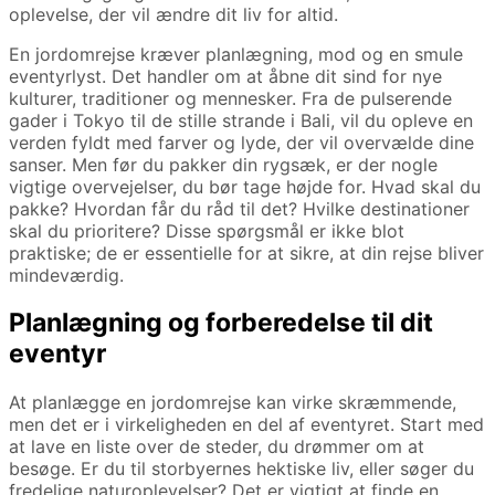
oplevelse, der vil ændre dit liv for altid.
En jordomrejse kræver planlægning, mod og en smule
eventyrlyst. Det handler om at åbne dit sind for nye
kulturer, traditioner og mennesker. Fra de pulserende
gader i Tokyo til de stille strande i Bali, vil du opleve en
verden fyldt med farver og lyde, der vil overvælde dine
sanser. Men før du pakker din rygsæk, er der nogle
vigtige overvejelser, du bør tage højde for. Hvad skal du
pakke? Hvordan får du råd til det? Hvilke destinationer
skal du prioritere? Disse spørgsmål er ikke blot
praktiske; de er essentielle for at sikre, at din rejse bliver
mindeværdig.
Planlægning og forberedelse til dit
eventyr
At planlægge en jordomrejse kan virke skræmmende,
men det er i virkeligheden en del af eventyret. Start med
at lave en liste over de steder, du drømmer om at
besøge. Er du til storbyernes hektiske liv, eller søger du
fredelige naturoplevelser? Det er vigtigt at finde en