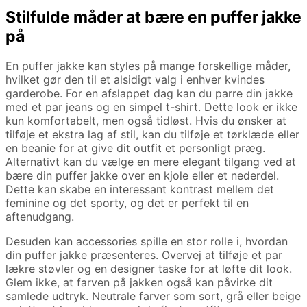
Stilfulde måder at bære en puffer jakke
på
En puffer jakke kan styles på mange forskellige måder,
hvilket gør den til et alsidigt valg i enhver kvindes
garderobe. For en afslappet dag kan du parre din jakke
med et par jeans og en simpel t-shirt. Dette look er ikke
kun komfortabelt, men også tidløst. Hvis du ønsker at
tilføje et ekstra lag af stil, kan du tilføje et tørklæde eller
en beanie for at give dit outfit et personligt præg.
Alternativt kan du vælge en mere elegant tilgang ved at
bære din puffer jakke over en kjole eller et nederdel.
Dette kan skabe en interessant kontrast mellem det
feminine og det sporty, og det er perfekt til en
aftenudgang.
Desuden kan accessories spille en stor rolle i, hvordan
din puffer jakke præsenteres. Overvej at tilføje et par
lækre støvler og en designer taske for at løfte dit look.
Glem ikke, at farven på jakken også kan påvirke dit
samlede udtryk. Neutrale farver som sort, grå eller beige