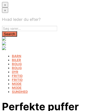
×
×
Hvad leder du efter?
BARN
BILER
BOLIG
BOLIG
DYR
FRITID
FRITID
MODE
MODE
SUNDHED
Perfekte puffer