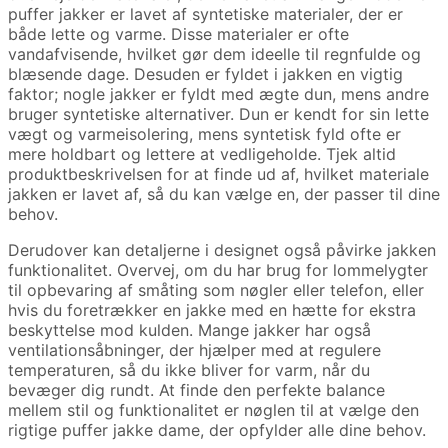
puffer jakker er lavet af syntetiske materialer, der er
både lette og varme. Disse materialer er ofte
vandafvisende, hvilket gør dem ideelle til regnfulde og
blæsende dage. Desuden er fyldet i jakken en vigtig
faktor; nogle jakker er fyldt med ægte dun, mens andre
bruger syntetiske alternativer. Dun er kendt for sin lette
vægt og varmeisolering, mens syntetisk fyld ofte er
mere holdbart og lettere at vedligeholde. Tjek altid
produktbeskrivelsen for at finde ud af, hvilket materiale
jakken er lavet af, så du kan vælge en, der passer til dine
behov.
Derudover kan detaljerne i designet også påvirke jakken
funktionalitet. Overvej, om du har brug for lommelygter
til opbevaring af småting som nøgler eller telefon, eller
hvis du foretrækker en jakke med en hætte for ekstra
beskyttelse mod kulden. Mange jakker har også
ventilationsåbninger, der hjælper med at regulere
temperaturen, så du ikke bliver for varm, når du
bevæger dig rundt. At finde den perfekte balance
mellem stil og funktionalitet er nøglen til at vælge den
rigtige puffer jakke dame, der opfylder alle dine behov.