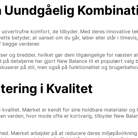
n Uundgåelig Kombinat
n uovertrufne komfort, de tilbyder. Med deres innovative
tte betyder, at uanset om du går, løber eller står i timevis
f begge verdener.
er og bredder, hvilket gør dem tilgængelige for næsten alle
 detaljerne har gjort New Balance til et populært valg bla
fokuserer på stil, men også på funktionalitet og brugerbehov
ering i Kvalitet
 kvalitet. Mærket er kendt for sine holdbare materialer og 
 I en verden, hvor mode ofte er kortvarig, tilbyder New Ba
d. Mærket arbejder på at reducere deres miljøpåvirkning 