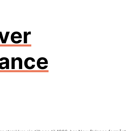
hver
lance