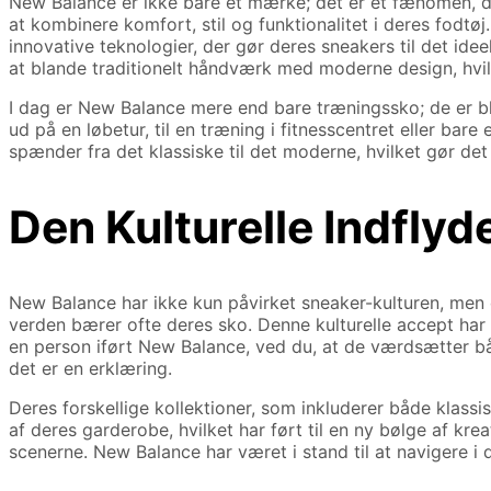
New Balance er ikke bare et mærke; det er et fænomen, de
at kombinere komfort, stil og funktionalitet i deres fodtøj
innovative teknologier, der gør deres sneakers til det id
at blande traditionelt håndværk med moderne design, hvil
I dag er New Balance mere end bare træningssko; de er b
ud på en løbetur, til en træning i fitnesscentret eller bar
spænder fra det klassiske til det moderne, hvilket gør det m
Den Kulturelle Indfly
New Balance har ikke kun påvirket sneaker-kulturen, men
verden bærer ofte deres sko. Denne kulturelle accept har g
en person iført New Balance, ved du, at de værdsætter båd
det er en erklæring.
Deres forskellige kollektioner, som inkluderer både klassi
af deres garderobe, hvilket har ført til en ny bølge af kr
scenerne. New Balance har været i stand til at navigere i