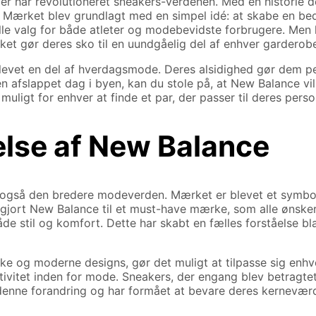
r har revolutioneret sneakers-verdenen. Med en historie de
. Mærket blev grundlagt med en simpel idé: at skabe en bedre
eelle valg for både atleter og modebevidste forbrugere. Men
ket gør deres sko til en uundgåelig del af enhver garderob
levet en del af hverdagsmode. Deres alsidighed gør dem pe
e en afslappet dag i byen, kan du stole på, at New Balance v
uligt for enhver at finde et par, der passer til deres person
delse af New Balance
 også den bredere modeverden. Mærket er blevet et symbol 
jort New Balance til et must-have mærke, som alle ønsker at
e stil og komfort. Dette har skabt en fælles forståelse bl
ske og moderne designs, gør det muligt at tilpasse sig enhve
eativitet inden for mode. Sneakers, der engang blev betragtet
 denne forandring og har formået at bevare deres kerneværdi