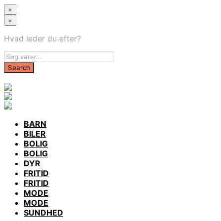
×
×
Hvad leder du efter?
BARN
BILER
BOLIG
BOLIG
DYR
FRITID
FRITID
MODE
MODE
SUNDHED