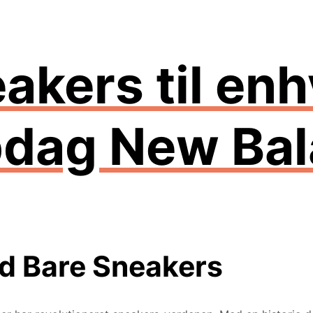
akers til en
Opdag New Ba
d Bare Sneakers