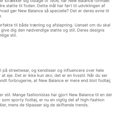
r strækker sig tilbage til 1906, har New Balance formået
 støtte til foden. Dette mål har ført til udviklingen af
 hvad gør New Balance så specielle? Det er deres evne til
e.
rfekte til både træning og afslapning. Uanset om du skal
il give dig den nødvendige støtte og stil. Deres designs
lige stil.
på streetwear, og kendisser og influencere over hele
 eje. Det er ikke kun sko; det er en livsstil. Når du ser
andt forbrugerne, at New Balance er mere end blot fodtøj;
r stil. Mange fashionistas har gjort New Balance til en del
 som sporty fodtøj, er nu en vigtig del af high-fashion
er, mens de tilpasser sig de skiftende trends.