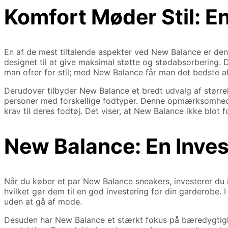
Komfort Møder Stil: E
En af de mest tiltalende aspekter ved New Balance er de
designet til at give maksimal støtte og stødabsorbering. De
man ofrer for stil; med New Balance får man det bedste a
Derudover tilbyder New Balance et bredt udvalg af størrels
personer med forskellige fodtyper. Denne opmærksomhed på
krav til deres fodtøj. Det viser, at New Balance ikke blot 
New Balance: En Invest
Når du køber et par New Balance sneakers, investerer du i
hvilket gør dem til en god investering for din garderobe.
uden at gå af mode.
Desuden har New Balance et stærkt fokus på bæredygtighe