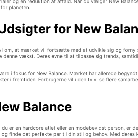
aler og en reduktion af affald. Når du vælger New Balance,
for planeten.
Udsigter for New Bala
l om, at mærket vil fortsætte med at udvikle sig og forny s
 denne vækst. Deres evne til at tilpasse sig trends, samtid
 være i fokus for New Balance. Mærket har allerede begynd
r i fremtiden. Forbrugerne vil uden tvivl se flere samarbej
 New Balance
 du er en hardcore atlet eller en modebevidst person, er de
og finde det perfekte par til din stil og behov. Med deres 