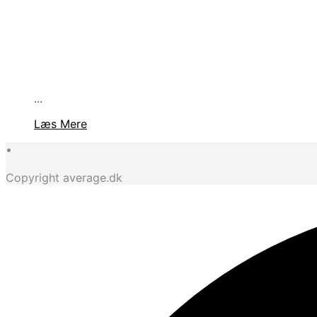
...
Læs Mere
•
Copyright average.dk