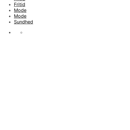
Fritid
Mode
Mode
Sundhed