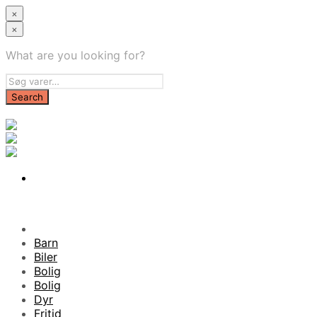
×
×
What are you looking for?
Barn
Biler
Bolig
Bolig
Dyr
Fritid