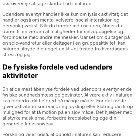
bør overveje at tage skridtet ud i naturen.
Udendørs eventyr handler ikke kun om fysisk aktivitet; det
handler også om mental velvære, social interaktion og
personlig vækst. Når du træder ind i naturen, åbner du
døren til en verden af muligheder for selvopdagelse og
forbindelse med andre mennesker. Uanset om du tager på
en solo-vandretur eller deltager i en gruppeaktivitet, kan
naturen tilbyde dig noget unikt – et fristed fra hverdagens
stress og jag.
De fysiske fordele ved udendørs
aktiviteter
En af de mest åbenlyse fordele ved udendørs eventyr er de
fysiske sundhedsmæssige gevinster. At være aktiv i naturen
kan forbedre dit helbred på mange måder. For det første
giver aktiviteter som vandring, cykling eller klatring din krop
mulighed for at få motion på en sjov måde. Det hjælper med
at styrke musklerne, forbedre kredsløbet og øge din
generelle fitnessniveau.
Forskning viser også, at ophold i naturen kan reducere