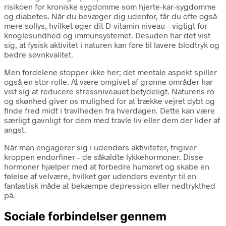
risikoen for kroniske sygdomme som hjerte-kar-sygdomme
og diabetes. Når du bevæger dig udenfor, får du ofte også
mere sollys, hvilket øger dit D-vitamin niveau – vigtigt for
knoglesundhed og immunsystemet. Desuden har det vist
sig, at fysisk aktivitet i naturen kan føre til lavere blodtryk og
bedre søvnkvalitet.
Men fordelene stopper ikke her; det mentale aspekt spiller
også en stor rolle. At være omgivet af grønne områder har
vist sig at reducere stressniveauet betydeligt. Naturens ro
og skønhed giver os mulighed for at trække vejret dybt og
finde fred midt i travlheden fra hverdagen. Dette kan være
særligt gavnligt for dem med travle liv eller dem der lider af
angst.
Når man engagerer sig i udendørs aktiviteter, frigiver
kroppen endorfiner – de såkaldte lykkehormoner. Disse
hormoner hjælper med at forbedre humøret og skabe en
følelse af velvære, hvilket gør udendørs eventyr til en
fantastisk måde at bekæmpe depression eller nedtrykthed
på.
Sociale forbindelser gennem