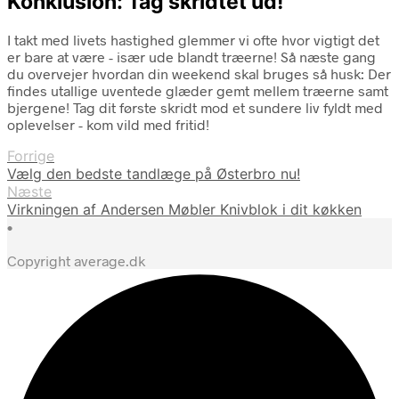
Konklusion: Tag skridtet ud!
I takt med livets hastighed glemmer vi ofte hvor vigtigt det
er bare at være - især ude blandt træerne! Så næste gang
du overvejer hvordan din weekend skal bruges så husk: Der
findes utallige uventede glæder gemt mellem træerne samt
bjergene! Tag dit første skridt mod et sundere liv fyldt med
oplevelser - kom vild med fritid!
Forrige
Vælg den bedste tandlæge på Østerbro nu!
Næste
Virkningen af Andersen Møbler Knivblok i dit køkken
•
Copyright average.dk