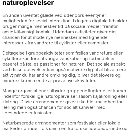
naturoplevelser
En anden uventet glæde ved udendørs eventyr er
muligheden for social interaktion. I dagens digitale tidsalder
bruger mange mennesker tid på sociale medier fremfor
ansigt-til-ansigt kontakt. Udendørs aktiviteter giver dig
chancen for at møde nye mennesker med lignende
interesser – fra vandrere til cyklister eller campister.
Deltagelse i gruppeaktiviteter som fælles vandreture eller
cykelture kan føre til varige venskaber og forbindelser
baseret på fælles passioner for naturen. Det sociale aspekt
ved disse oplevelser kan også motivere dig til at blive mere
aktiv; når du har andre omkring dig, bliver det sjovere og
mindre skræmmende at prøve nye aktiviteter.
Mange organisationer tilbyder gruppeudflugter eller kurser
indenfor forskellige naturoplevelser såsom kajakroning eller
klatring. Disse arrangementer giver ikke blot mulighed for
læring men også chancen for socialt samvær med
ligesindede entusiaster.
Naturbaserede arrangementer som festivaler eller lokale
markeder bringer folk sammen fra forskellige baggrunde og