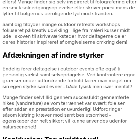
ellers! Mange finder sig selv inspireret til fotografering efter
en smuk solnedgangsoplevelse eller skriver poesi mens de
lytter til bølgernes beroligende lyd mod stranden.
Samtidig tilbyder mange outdoor retreats workshops
fokuseret på kreativ udvikling – lige fra maleri kurser midt
ude i skoven til skriveværksteder hvor deltagerne deler
deres historier inspireret af omgivelserne omkring dem!
Afdækningen af indre styrker
Endelig fører deltagelse i outdoor events ofte også til
personlig vækst samt selvopdagelse! Ved konfrontere egne
grænser under udfordrende forhold lærer man meget om
sin egen styrke samt evner - både fysisk men især mentalt!
Mange finder selvtillid gennem succesfuldt gennemførte
hikes (vandreture) selvom terrænnet var svært; følelsen
efter sådan en præstation er uvurderlig! Udfordringer
såsom klatring kræver mod samt beslutsomhed -
egenskaber der helt sikkert vil kunne anvendes udenfor
natursceneriet!