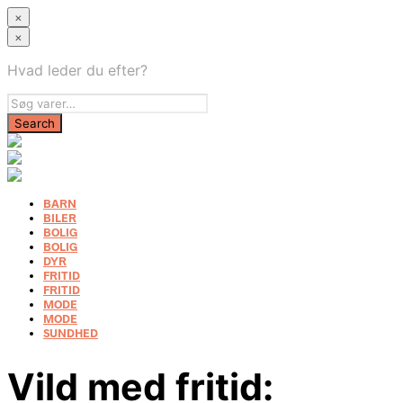
×
×
Hvad leder du efter?
BARN
BILER
BOLIG
BOLIG
DYR
FRITID
FRITID
MODE
MODE
SUNDHED
Vild med fritid: