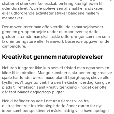
skaber et stærkere fællesskab omkring kærligheden til
udendørslivet. At dele oplevelsen af smukke landskaber
eller udfordrende aktiviteter styrker båndene mellem
mennesker.
Derudover lærer man ofte værdifulde samarbejdsevner
gennem gruppearbejde under outdoor events; dette
gælder især når man skal tackle udfordringer sammen som
fx orienteringsture eller teamwork-baserede opgaver under
campingture.
Kreativitet gennem naturoplevelser
Naturen fungerer ikke kun som et fristed men også som en
kilde til inspiration. Mange kunstnere, skribenter og kreative
sjæle har fundet deres muse blandt bjergtoppe, skove eller
kystlinjer. At tage tid væk fra den hektiske hverdag kan give
plads til refleksion samt kreativ tænkning – noget der ofte
går tabt blandt dagligdags pligter.
Når vi befinder os ude i naturen fjerner vi os fra
distraktionerne fra teknologi; dette åbner døren for nye
idéer samt perspektiver vi måske aldrig ville have opdaget