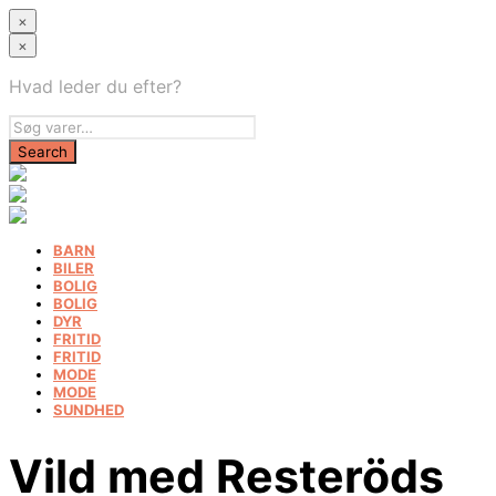
×
×
Hvad leder du efter?
BARN
BILER
BOLIG
BOLIG
DYR
FRITID
FRITID
MODE
MODE
SUNDHED
Vild med Resteröds