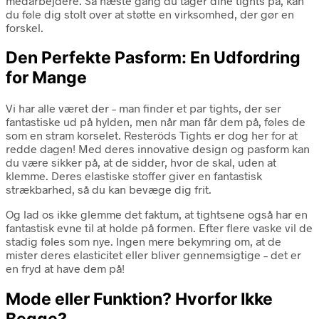
medarbejdere. Så næste gang du tager dine tights på, kan
du føle dig stolt over at støtte en virksomhed, der gør en
forskel.
Den Perfekte Pasform: En Udfordring
for Mange
Vi har alle været der – man finder et par tights, der ser
fantastiske ud på hylden, men når man får dem på, føles de
som en stram korselet. Resteröds Tights er dog her for at
redde dagen! Med deres innovative design og pasform kan
du være sikker på, at de sidder, hvor de skal, uden at
klemme. Deres elastiske stoffer giver en fantastisk
strækbarhed, så du kan bevæge dig frit.
Og lad os ikke glemme det faktum, at tightsene også har en
fantastisk evne til at holde på formen. Efter flere vaske vil de
stadig føles som nye. Ingen mere bekymring om, at de
mister deres elasticitet eller bliver gennemsigtige – det er
en fryd at have dem på!
Mode eller Funktion? Hvorfor Ikke
Begge?