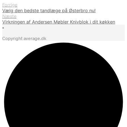
Forrige
Vælg den bedste tandlæge på Østerbro nu!
Næste
Virkningen af Andersen Møbler Knivblok i dit køkken
•
Copyright average.dk