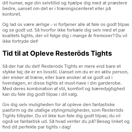
dit humør, øge din selvtillid og hjælpe dig med at præstere
bedre, uanset om det er i træningscenteret eller på
kontoret.
Og lad os være ærlige – vi fortjener alle at føle os godt tilpas
og se godt ud. Så hvorfor ikke forkæle dig selv med et par
kvalitets tights, der vil følge dig i mange år fremover? Du vil
ikke fortryde det!
Tid til at Opleve Resteröds Tights
Så der har du det! Resteröds Tights er mere end bare et
stykke tøj; de er en livsstil. Uanset om du er en aktiv person,
der elsker at træne, eller bare ønsker at se godt ud i
hverdagen, er disse tights et must-have i din garderobe.
Med deres kombination af stil, komfort og bæredygtighed
kan du føle dig godt tilpas i dit valg.
Giv dig selv muligheden for at opleve den fantastiske
pasform og de utallige stylingmuligheder, som Resteröds
Tights tilbyder. Du vil ikke kun føle dig godt tilpas; du vil
også se fantastisk ud. Så hvad venter du på? Besøg linket og
find dit perfekte par tights i dag!