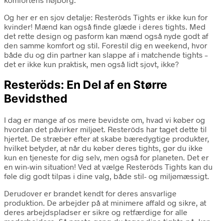
Og her er en sjov detalje: Resteröds Tights er ikke kun for
kvinder! Mænd kan også finde glæde i deres tights. Med
det rette design og pasform kan mænd også nyde godt af
den samme komfort og stil. Forestil dig en weekend, hvor
både du og din partner kan slappe af i matchende tights –
det er ikke kun praktisk, men også lidt sjovt, ikke?
Resteröds: En Del af en Større
Bevidsthed
I dag er mange af os mere bevidste om, hvad vi køber og
hvordan det påvirker miljøet. Resteröds har taget dette til
hjertet. De stræber efter at skabe bæredygtige produkter,
hvilket betyder, at når du køber deres tights, gør du ikke
kun en tjeneste for dig selv, men også for planeten. Det er
en win-win situation! Ved at vælge Resteröds Tights kan du
føle dig godt tilpas i dine valg, både stil- og miljømæssigt.
Derudover er brandet kendt for deres ansvarlige
produktion. De arbejder på at minimere affald og sikre, at
deres arbejdspladser er sikre og retfærdige for alle