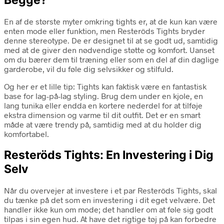
En af de største myter omkring tights er, at de kun kan være
enten mode eller funktion, men Resteröds Tights bryder
denne stereotype. De er designet til at se godt ud, samtidig
med at de giver den nødvendige støtte og komfort. Uanset
om du bærer dem til træning eller som en del af din daglige
garderobe, vil du føle dig selvsikker og stilfuld.
Og her er et lille tip: Tights kan faktisk være en fantastisk
base for lag-på-lag styling. Brug dem under en kjole, en
lang tunika eller endda en kortere nederdel for at tilføje
ekstra dimension og varme til dit outfit. Det er en smart
måde at være trendy på, samtidig med at du holder dig
komfortabel.
Resteröds Tights: En Investering i Dig
Selv
Når du overvejer at investere i et par Resteröds Tights, skal
du tænke på det som en investering i dit eget velvære. Det
handler ikke kun om mode; det handler om at føle sig godt
tilpas i sin egen hud. At have det rigtige tøj på kan forbedre