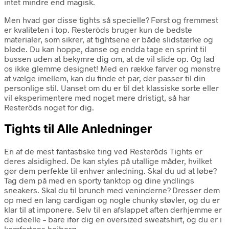
intet mindre end magisk.
Men hvad gør disse tights så specielle? Først og fremmest
er kvaliteten i top. Resteröds bruger kun de bedste
materialer, som sikrer, at tightsene er både slidstærke og
bløde. Du kan hoppe, danse og endda tage en sprint til
bussen uden at bekymre dig om, at de vil slide op. Og lad
os ikke glemme designet! Med en række farver og mønstre
at vælge imellem, kan du finde et par, der passer til din
personlige stil. Uanset om du er til det klassiske sorte eller
vil eksperimentere med noget mere dristigt, så har
Resteröds noget for dig.
Tights til Alle Anledninger
En af de mest fantastiske ting ved Resteröds Tights er
deres alsidighed. De kan styles på utallige måder, hvilket
gør dem perfekte til enhver anledning. Skal du ud at løbe?
Tag dem på med en sporty tanktop og dine yndlings
sneakers. Skal du til brunch med veninderne? Dresser dem
op med en lang cardigan og nogle chunky støvler, og du er
klar til at imponere. Selv til en afslappet aften derhjemme er
de ideelle – bare ifør dig en oversized sweatshirt, og du er i
komfortens højborg.